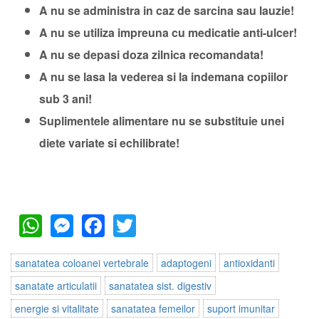
A nu se administra in caz de sarcina sau lauzie!
A nu se utiliza impreuna cu medicatie anti-ulcer!
A nu se depasi doza zilnica recomandata!
A nu se lasa la vederea si la indemana copiilor
sub 3 ani!
Suplimentele alimentare nu se substituie unei
diete variate si echilibrate!
WhatsApp
Messenger
Facebook
Twitter
sanatatea coloanei vertebrale
adaptogeni
antioxidanti
sanatate articulatii
sanatatea sist. digestiv
energie si vitalitate
sanatatea femeilor
suport imunitar