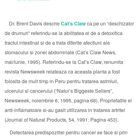
Dr. Brent Davis descrie
Cat’s Claw
ca pe un “deschizator
de drumuri” referindu-se la abilitatea ei de a detoxifica
tractul intestinal si de a trata diferite afectiuni ale
stomacului si zonei abdominale (Cat’s Claw News,
mai/iunie, 1995). Referindu-se la Cat’s Claw, renumita
revista Newsweek relateaza ca aceasta planta a fost
folosita de mult timp in Peru pentru tratarea astmluii,
ulcerului si cancerului (“Natur’s Biggeste Sellers”,
Newsweek, noiembrie 6, 1995, pagina 68). Proprietatile ei
anti-inflamatoare si-au gasit utilizarea in tratarea artritei
(Journal of Natural Products, 54, 1991: Pagina 453).
Detectarea predispozitiei pentru cancer se face si prin