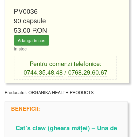
PV0036
90 capsule
53,00 RON
Adauga in cos
In stoc
Pentru comenzi telefonice:
0744.35.48.48
/
0768.29.60.67
Producator:
ORGANIKA HEALTH PRODUCTS
BENEFICII:
Cat’s claw (gheara mâței) – Una de