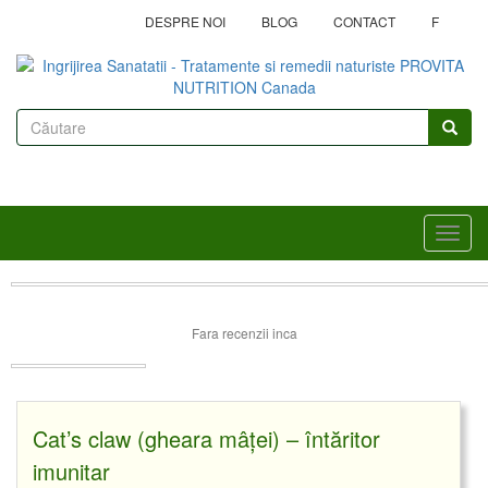
Mergi
DESPRE NOI
BLOG
CONTACT
F
la
conţinutul
principal
Formular
de
Căutare
căutare
Toggl
navig
Fara recenzii inca
Cat’s claw (gheara mâței) – întăritor
imunitar