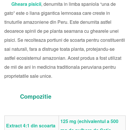
Gheara pisicii
, denumita in limba spaniola “una de
gato” este o liana gigantica lemnoasa care creste in
tinuturile amazoniene din Peru. Este denumita astfel
deoarece spinii de pe planta seamana cu ghearele unei
pisici. Se recolteaza portiuni de scoarta pentru constituentii
sai naturali, fara a distruge toata planta, protejandu-se
astfel ecosistemul amazonian. Acest produs a fost utilizat
de mii de ani in medicina traditionala peruviana pentru
proprietatile sale unice.
Compozitie
125 mg (echivalentul a 500
Extract 4:1 din scoarta