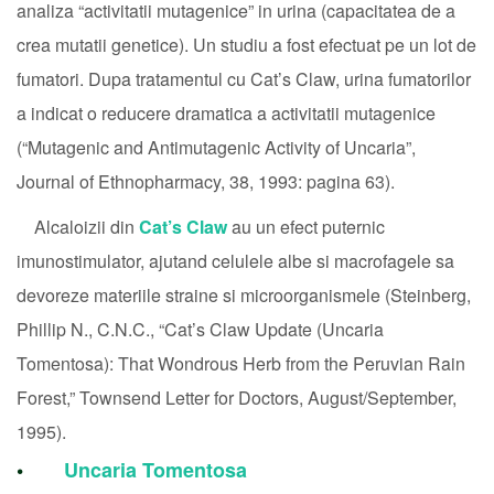
analiza “activitatii mutagenice” in urina (capacitatea de a
crea mutatii genetice). Un studiu a fost efectuat pe un lot de
fumatori. Dupa tratamentul cu Cat’s Claw, urina fumatorilor
a indicat o reducere dramatica a activitatii mutagenice
(“Mutagenic and Antimutagenic Activity of Uncaria”,
Journal of Ethnopharmacy, 38, 1993: pagina 63).
Alcaloizii din
Cat’s Claw
au un efect puternic
imunostimulator, ajutand celulele albe si macrofagele sa
devoreze materiile straine si microorganismele (Steinberg,
Phillip N., C.N.C., “Cat’s Claw Update (Uncaria
Tomentosa): That Wondrous Herb from the Peruvian Rain
Forest,” Townsend Letter for Doctors, August/September,
1995).
Uncaria Tomentosa