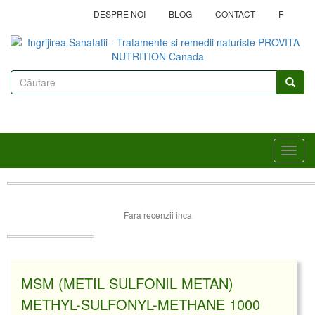
Mergi
DESPRE NOI
BLOG
CONTACT
F
la
conţinutul
principal
Formular
de
Căutare
căutare
Toggl
navig
Fara recenzii inca
MSM (METIL SULFONIL METAN)
METHYL-SULFONYL-METHANE 1000