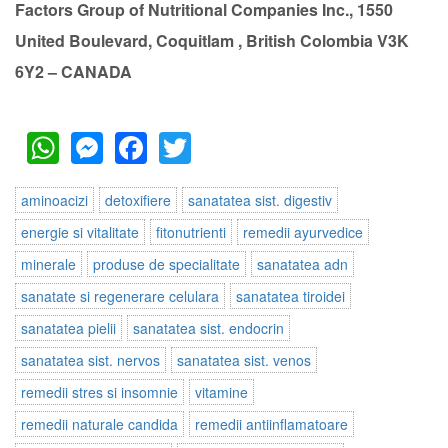
Factors Group of Nutritional Companies Inc., 1550
United Boulevard, Coquitlam , British Colombia V3K
6Y2 – CANADA
WhatsApp
Messenger
Facebook
Twitter
aminoacizi
detoxifiere
sanatatea sist. digestiv
energie si vitalitate
fitonutrienti
remedii ayurvedice
minerale
produse de specialitate
sanatatea adn
sanatate si regenerare celulara
sanatatea tiroidei
sanatatea pielii
sanatatea sist. endocrin
sanatatea sist. nervos
sanatatea sist. venos
remedii stres si insomnie
vitamine
remedii naturale candida
remedii antiinflamatoare