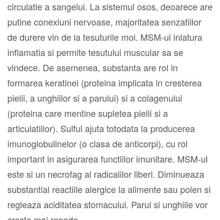
circulatie a sangelui. La sistemul osos, deoarece are
putine conexiuni nervoase, majoritatea senzatiilor
de durere vin de la tesuturile moi. MSM-ul inlatura
inflamatia si permite tesutului muscular sa se
vindece. De asemenea, substanta are rol in
formarea keratinei (proteina implicata in cresterea
pielii, a unghiilor si a parului) si a colagenului
(proteina care mentine supletea pielii si a
articulatiilor). Sulful ajuta totodata la producerea
imunoglobulinelor (o clasa de anticorpi), cu rol
important in asigurarea functiilor imunitare. MSM-ul
este si un necrofag al radicalilor liberi. Diminueaza
substantial reactiile alergice la alimente sau polen si
regleaza aciditatea stomacului. Parul si unghiile vor
creste mai repede.