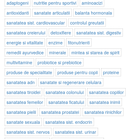
adaptogeni
nutritie pentru sportivi
aminoacizi
antioxidanti
sanatate articulatii
balanta hormonala
sanatatea sist. cardiovascular
controlul greutatii
sanatatea creierului
detoxifiere
sanatatea sist. digestiv
energie si vitalitate
enzime
fitonutrienti
remedii ayurvedice
minerale
mintea si starea de spirit
multivitamine
probiotice si prebiotice
produse de specialitate
produse pentru copii
proteine
sanatatea adn
sanatate si regenerare celulara
sanatatea tiroidei
sanatatea colonului
sanatatea copiilor
sanatatea femeilor
sanatatea ficatului
sanatatea inimii
sanatatea pielii
sanatatea prostatei
sanatatea rinichilor
sanatate sexuala
sanatatea sist. endocrin
sanatatea sist. nervos
sanatatea sist. urinar