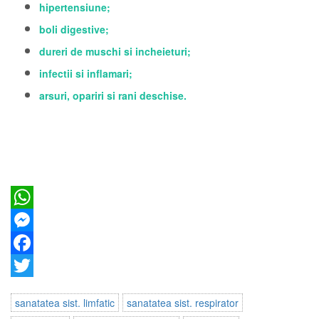
hipertensiune;
boli digestive;
dureri de muschi si incheieturi;
infectii si inflamari;
arsuri, opariri si rani deschise.
WhatsApp
Messenger
Facebook
Twitter
sanatatea sist. limfatic
sanatatea sist. respirator