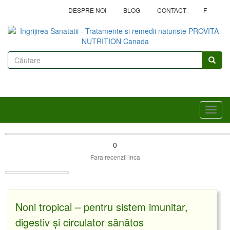
Mergi
DESPRE NOI
BLOG
CONTACT
F
la
conţinutul
principal
Formular
de
Căutare
căutare
Toggl
navig
0
Fara recenzii inca
Noni tropical – pentru sistem imunitar,
digestiv și circulator sănătos