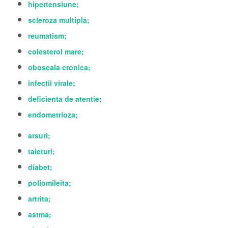
hipertensiune;
scleroza multipla;
reumatism;
colesterol mare;
oboseala cronica;
infectii virale;
deficienta de atentie;
endometrioza;
arsuri;
taieturi;
diabet;
poliomileita;
artrita;
astma;