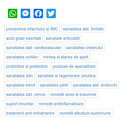
WhatsApp
Messenger
Facebook
Twitter
prevenirea infarctului si AVC
sanatatea sist. limfatic
acizi grasi esentiali
sanatate articulatii
sanatatea sist. cardiovascular
sanatatea creierului
sanatatea ochilor
mintea si starea de spirit
probiotice si prebiotice
produse de specialitate
sanatatea adn
sanatate si regenerare celulara
sanatatea inimii
sanatatea pielii
sanatatea sist. endocrin
sanatatea sist. venos
remedii stres si insomnie
suport imunitar
remedii antiinflamatoare
tratament anti-imbatranire
remedii afectiuni autoimune