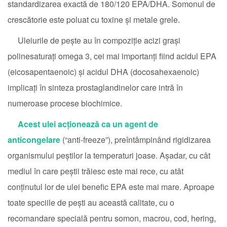
standardizarea exactă de 180/120 EPA/DHA. Somonul de
crescătorie este poluat cu toxine și metale grele.
Uleiurile de pește au în compoziție acizi grași
polinesaturați omega 3, cei mai importanți fiind acidul EPA
(eicosapentaenoic) și acidul DHA (docosahexaenoic)
implicați în sinteza prostaglandinelor care intră în
numeroase procese biochimice.
Acest ulei acționează ca un agent de
anticongelare
(“anti-freeze”), preîntâmpinând rigidizarea
organismului peștilor la temperaturi joase. Așadar, cu cât
mediul în care peștii trăiesc este mai rece, cu atât
conținutul lor de ulei benefic EPA este mai mare. Aproape
toate speciile de pești au această calitate, cu o
recomandare specială pentru somon, macrou, cod, hering,