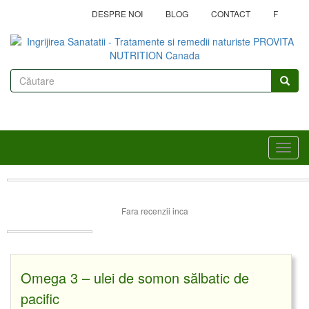
Mergi
DESPRE NOI
BLOG
CONTACT
F
la
conţinutul
principal
Formular
de
Căutare
căutare
Toggl
navig
Fara recenzii inca
Omega 3 – ulei de somon sălbatic de
pacific