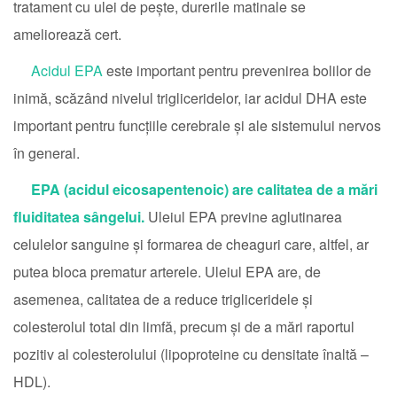
tratament cu ulei de pește, durerile matinale se
ameliorează cert.
Acidul EPA
este important pentru prevenirea bolilor de
inimă, scăzând nivelul trigliceridelor, iar acidul DHA este
important pentru funcțiile cerebrale și ale sistemului nervos
în general.
EPA (acidul eicosapentenoic) are calitatea de a mări
fluiditatea sângelui.
Uleiul EPA previne aglutinarea
celulelor sanguine și formarea de cheaguri care, altfel, ar
putea bloca prematur arterele. Uleiul EPA are, de
asemenea, calitatea de a reduce trigliceridele și
colesterolul total din limfă, precum și de a mări raportul
pozitiv al colesterolului (lipoproteine cu densitate înaltă –
HDL).