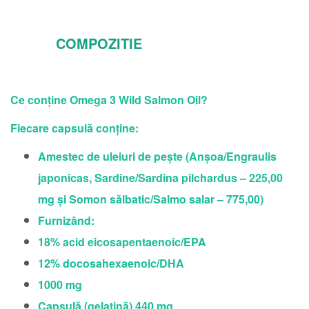
COMPOZITIE
Ce conține Omega 3 Wild Salmon Oil?
Fiecare capsulă conține:
Amestec de uleiuri de peşte (Anşoa/Engraulis
japonicas, Sardine/Sardina pilchardus – 225,00
mg şi Somon sălbatic/Salmo salar – 775,00)
Furnizând:
18% acid eicosapentaenoic/EPA
12% docosahexaenoic/DHA
1000 mg
Capsulă (gelatină) 440 mg