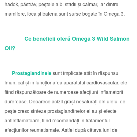
hadok, păstrăv, peștele alb, stridii și calmar, iar dintre
mamifere, foca și balena sunt surse bogate în Omega 3.
Ce beneficii oferă Omega 3 Wild Salmon
Oil?
Prostaglandinele
sunt implicate atât în răspunsul
imun, cât și în funcționarea aparatului cardiovascular, ele
fiind răspunzătoare de numeroase afecțiuni inflamatorii
dureroase. Deoarece acizii grași nesaturați din uleiul de
pește cresc sinteza prostaglandinelor ei au și efecte
antiinflamatoare, fiind recomandați în tratamentul
afecțiunilor reumatismale. Astfel după câteva luni de