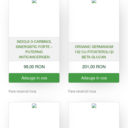
INDOLE-3-CARBINOL
SINERGISTIC FORTE –
ORGANIC GERMANIUM
PUTERNIC
132 CU FITOSTEROLI ȘI
ANTICANCERIGEN
BETA-GLUCAN
99,00 RON
201,00 RON
Adauga in cos
Adauga in cos
Fara recenzii inca
Fara recenzii inca