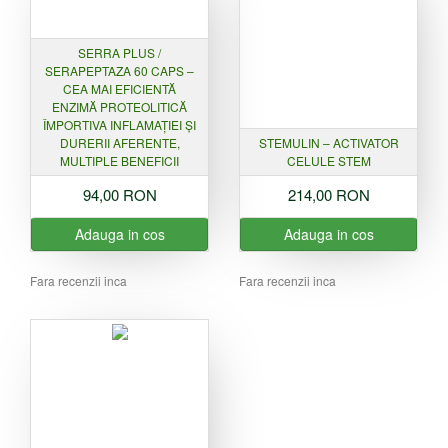
SERRA PLUS /
SERAPEPTAZA 60 CAPS –
CEA MAI EFICIENTĂ
ENZIMĂ PROTEOLITICĂ
ÎMPORTIVA INFLAMAȚIEI ȘI
DURERII AFERENTE,
STEMULIN – ACTIVATOR
MULTIPLE BENEFICII
CELULE STEM
94,00 RON
214,00 RON
Adauga in cos
Adauga in cos
Fara recenzii inca
Fara recenzii inca