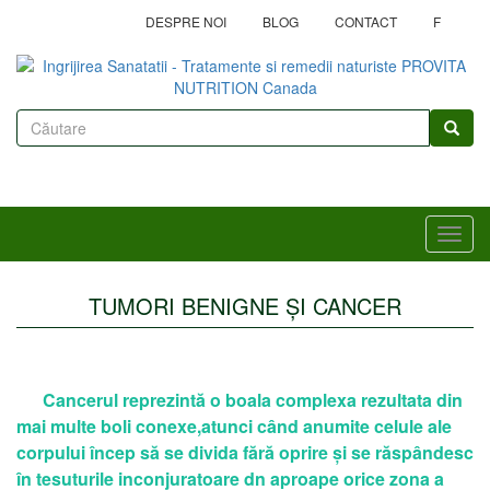
Mergi
DESPRE NOI
BLOG
CONTACT
F
la
conţinutul
principal
Formular
de
Căutare
căutare
Toggl
navig
TUMORI BENIGNE ȘI CANCER
Cancerul reprezintă o boala complexa rezultata din
mai multe boli conexe,atunci când anumite celule ale
corpului încep să se divida fără oprire și se răspândesc
în tesuturile inconjuratoare dn aproape orice zona a