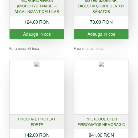
MICROHIDRINAZA
SISTEM IMUNITAR,
(MICROHYDRINASE) –
DIGESTIV ȘI CIRCULATOR
ALCALINIZANT CELULAR
SĂNĂTOS
124,00 RON
73,00 RON
Adauga in cos
Adauga in cos
Fara recenzii inca
Fara recenzii inca
PROSTATE PROTEKT
PROTOCOL UTER
FORTE
FIBROMATOS HEMORAGIC
142,00 RON
841,00 RON