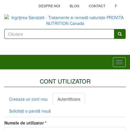
Mergi
DESPRE NOI
BLOG
CONTACT
F
la
conţinutul
principal
Formular
de
Căutare
căutare
Toggl
navig
CONT UTILIZATOR
Taburi
Creeaza un cont nou
Autentificare
(tab
primare
activ)
Solicitaţi o parolă nouă
Numele de utilizator
*