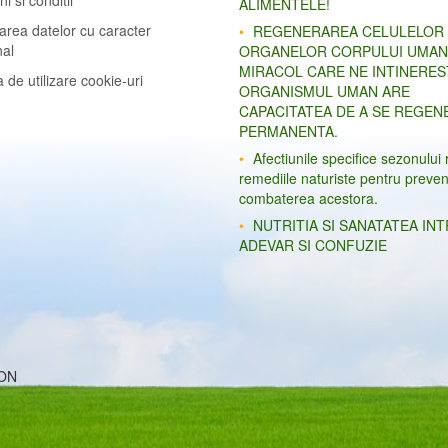
i si conditii
ALIMENTELE!
area datelor cu caracter
REGENERAREA CELULELOR
nal
ORGANELOR CORPULUI UMAN
MIRACOL CARE NE INTINERES
a de utilizare cookie-uri
ORGANISMUL UMAN ARE
CAPACITATEA DE A SE REGEN
PERMANENTA.
Afectiunile specifice sezonului 
remediile naturiste pentru preven
combaterea acestora.
NUTRITIA SI SANATATEA IN
ADEVAR SI CONFUZIE
ION