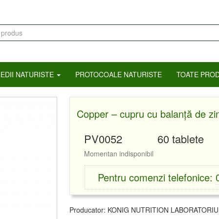
mular
tare
EDII NATURISTE
PROTOCOALE NATURISTE
TOATE PRO
Copper – cupru cu balanță de zin
PV0052
60 tablete
Momentan indisponibil
Pentru comenzi telefonice:
Producator:
KONIG NUTRITION LABORATORI