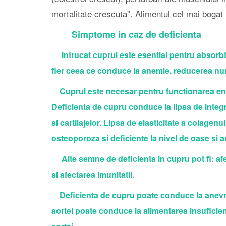
mortalitate crescuta”. Alimentul cel mai bogat 
Simptome in caz de deficienta
Intrucat cuprul este esential pentru absorbtia 
fier ceea ce conduce la anemie, reducerea num
Cuprul este necesar pentru functionarea enzi
Deficienta de cupru conduce la lipsa de integrit
si cartilajelor. Lipsa de elasticitate a colagenu
osteoporoza si deficiente la nivel de oase si art
Alte semne de deficienta in cupru pot fi: afect
si afectarea imunitatii.
Deficienta de cupru poate conduce la anevris
aortei poate conduce la alimentarea insuficien