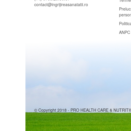
Termen
contact@ingrijireasanatatii.ro
Preluc
perso
Politic
ANPC
© Copyright 2018 - PRO HEALTH CARE & NUTRIT