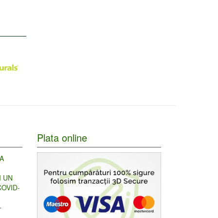
Plata online
A
I UN
OVID-
T