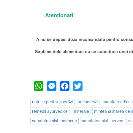
Atentionari
A nu se depasi doza recomandata pentru consum
Suplimentele alimentare nu se substituie unei die
WhatsApp
Messenger
Facebook
Twitter
nutritie pentru sportivi
aminoacizi
sanatate articula
remedii ayurvedice
minerale
mintea si starea de s
sanatatea sist. endocrin
sanatatea sist. nervos
sa