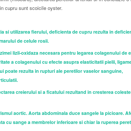
in cupru sunt scoicile oyster.
si utilizarea fierului, deficienta de cupru rezulta in deficie
arului de celule rosii.
mei lizil-oxidaza necesara pentru legarea colagenului de el
ate a colagenului cu efecte asupra elasticitatii pielii, ligam
lui poate rezulta in rupturi ale peretilor vaselor sanguine,
iculatii.
area creierului si a ficatului rezultand in cresterea coleste
mul aortic. Aorta abdominala duce sangele la picioare. Af
ta cu sange a membrelor inferioare si chiar la ruperea peret