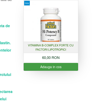
nou
nta de
astin.
VITAMINA B-COMPLEX FORTE CU
entelor
FACTORI LIPOTROPICI
60,00 RON
Adauga in cos
rolului
ectarea
elui