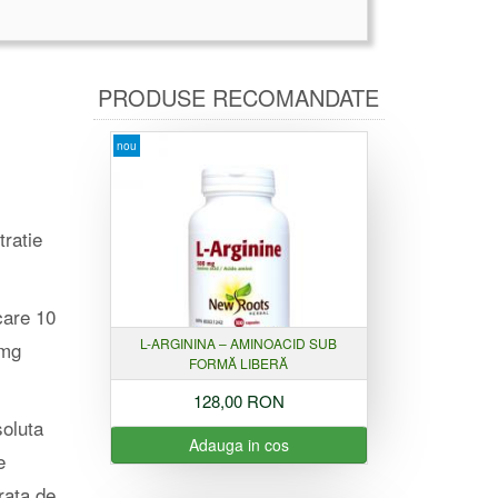
PRODUSE RECOMANDATE
nou
tratie
care 10
L-ARGININA – AMINOACID SUB
 mg
FORMĂ LIBERĂ
128,00 RON
soluta
Adauga in cos
e
 rata de