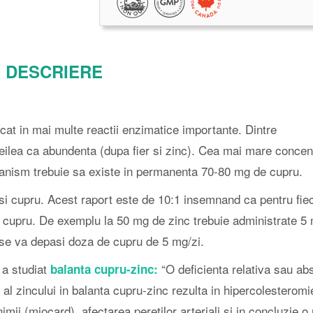
DESCRIERE
cat in mai multe reactii enzimatice importante. Dintre
reilea ca abundenta (dupa fier si zinc). Cea mai mare concen
organism trebuie sa existe in permanenta 70-80 mg de cupru.
si cupru. Acest raport este de 10:1 insemnand ca pentru fie
de cupru. De exemplu la 50 mg de zinc trebuie administrate 5
 se va depasi doza de cupru de 5 mg/zi.
a studiat
“O deficienta relativa sau ab
balanta cupru-zinc:
 al zincului in balanta cupru-zinc rezulta in hipercolesteromi
imii (miocard), afectarea peretilor arteriali si in concluzie o