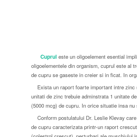
este un oligoelement esential impli
Cuprul
oligoelementele din organism, cuprul este al t
de cupru se gaseste in creier si in ficat. In 
Exista un raport foarte important intre zinc 
unitati de zinc trebuie adminstrata 1 unitate 
(5000 mcg) de cupru. In orice situatie insa nu
Conform postulatului Dr. Leslie Klevay care 
de cupru caracterizata printr-un raport crescut
(colestrol crescut), perturbari ale muschiului in