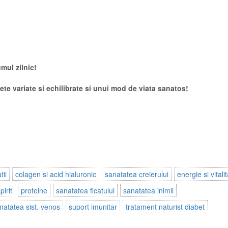
ul zilnic!
te variate si echilibrate si unui mod de viata sanatos!
tii
colagen si acid hialuronic
sanatatea creierului
energie si vitali
pirit
proteine
sanatatea ficatului
sanatatea inimii
natatea sist. venos
suport imunitar
tratament naturist diabet