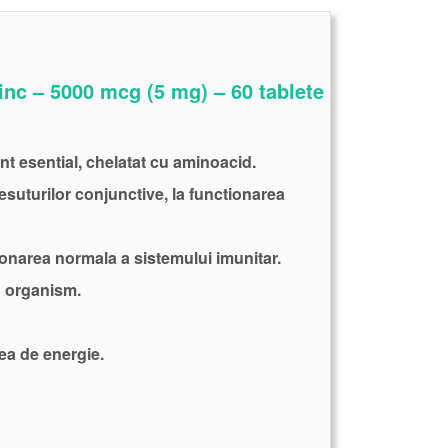
inc – 5000 mcg (5 mg) – 60 tablete
t esential, chelatat cu aminoacid.
esuturilor conjunctive, la functionarea
tionarea normala a sistemului imunitar.
n organism.
rea de energie.