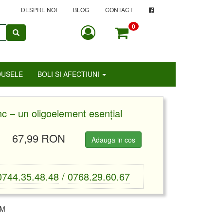
DESPRE NOI
BLOG
CONTACT
0
DUSELE
BOLI SI AFECTIUNI
c – un oligoelement esențial
67,99 RON
Adauga in cos
0744.35.48.48
/
0768.29.60.67
UM