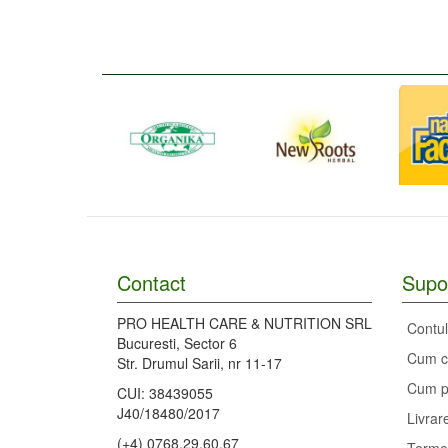
Contact
Supor
PRO HEALTH CARE & NUTRITION SRL
Contu
Bucuresti, Sector 6
Cum 
Str. Drumul Sarii, nr 11-17
Cum p
CUI: 38439055
J40/18480/2017
Livrar
(+4) 0768.29.60.67