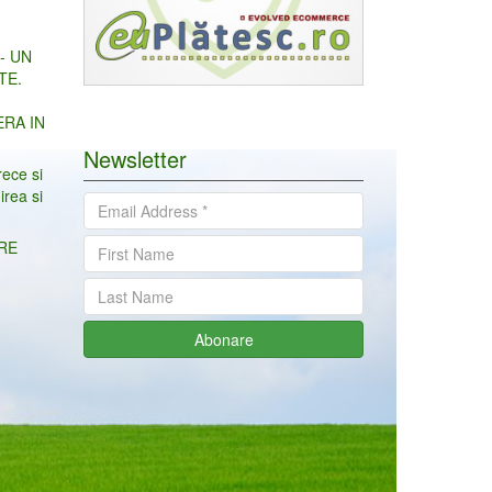
- UN
TE.
ERA IN
Newsletter
rece si
irea si
TRE
Abonare