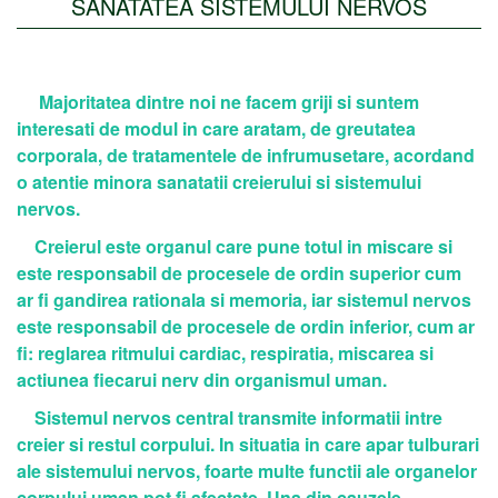
SANATATEA SISTEMULUI NERVOS
Majoritatea dintre noi ne facem griji si suntem
interesati de modul in care aratam, de greutatea
corporala, de tratamentele de infrumusetare, acordand
o atentie minora sanatatii creierului si sistemului
nervos.
Creierul este organul care pune totul in miscare si
este responsabil de procesele de ordin superior cum
ar fi gandirea rationala si memoria, iar sistemul nervos
este responsabil de procesele de ordin inferior, cum ar
fi: reglarea ritmului cardiac, respiratia, miscarea si
actiunea fiecarui nerv din organismul uman.
Sistemul nervos central transmite informatii intre
creier si restul corpului. In situatia in care apar tulburari
ale sistemului nervos, foarte multe functii ale organelor
corpului uman pot fi afectate. Una din cauzele