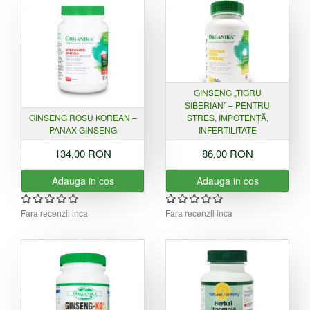
GINSENG „TIGRU
SIBERIAN” – PENTRU
GINSENG ROSU KOREAN –
STRES, IMPOTENȚĂ,
PANAX GINSENG
INFERTILITATE
134,00 RON
86,00 RON
Adauga in cos
Adauga in cos
Fara recenzii inca
Fara recenzii inca