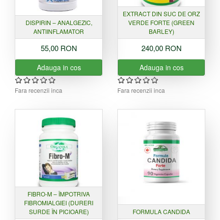
EXTRACT DIN SUC DE ORZ
DISPIRIN – ANALGEZIC,
VERDE FORTE (GREEN
ANTIINFLAMATOR
BARLEY)
55,00 RON
240,00 RON
Adauga in cos
Adauga in cos
Fara recenzii inca
Fara recenzii inca
FIBRO-M – ÎMPOTRIVA
FIBROMIALGIEI (DURERI
SURDE ÎN PICIOARE)
FORMULA CANDIDA