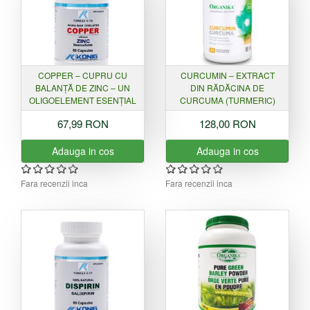
COPPER – CUPRU CU
CURCUMIN – EXTRACT
BALANȚĂ DE ZINC – UN
DIN RĂDĂCINA DE
OLIGOELEMENT ESENȚIAL
CURCUMA (TURMERIC)
67,99 RON
128,00 RON
Adauga in cos
Adauga in cos
Fara recenzii inca
Fara recenzii inca