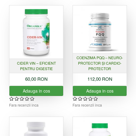
COENZIMA PQQ – NEURO-
CIDER VIN – EFICIENT
PROTECTOR ȘI CARDIO-
PENTRU DIGESTIE
PROTECTOR
60,00 RON
112,00 RON
Adauga in cos
Adauga in cos
Fara recenzii inca
Fara recenzii inca