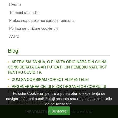
Livrare
Termeni si conditii
Prelucarea datelor cu caracter personal
Politica de utilizare cookie-uri
ANPC
Blog
ARTEMISIA ANNUA, O PLANTA ORIGINARA DIN CHINA,
CONSIDERATA CĂ AR PUTEA FI UN REMEDIU NATURIST
PENTRU COVID-19.
CUM SA COMBINAM CORECT ALIMENTELE!
REGENERAREA CELULELOR ORGANELOR CORPULUI
UMAN- UN MIRACOL CARE NE INTINERESTE.
Folosim Cookie-uri pentru a putea oferi o experiență de
ORGANISMUL UMAN ARE CAPACITATEA DE A SE
navigare cât mai bună! Puteţi accepta sau respinge cookie-urile
REGENERA IN PERMANENTA.
de pe acest site
Afectiunile specifice sezonului rece si remediile naturiste
De acord
INFORMATII SI COMENZI:
0768.29.60.67
pentru prevenirea si combaterea acestora.