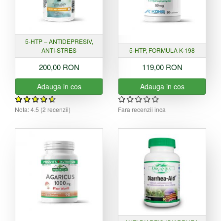
5-HTP – ANTIDEPRESIV,
ANTI-STRES
5-HTP, FORMULA K-198
200,00 RON
119,00 RON
Adauga in cos
Adauga in cos
Nota:
4.5
(
2
recenzii)
Fara recenzii inca