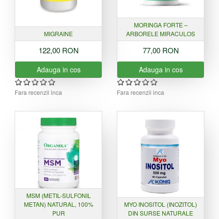
MORINGA FORTE –
MIGRAINE
ARBORELE MIRACULOS
122,00 RON
77,00 RON
Adauga in cos
Adauga in cos
Fara recenzii inca
Fara recenzii inca
MSM (METIL-SULFONIL
METAN) NATURAL, 100%
MYO INOSITOL (INOZITOL)
PUR
DIN SURSE NATURALE