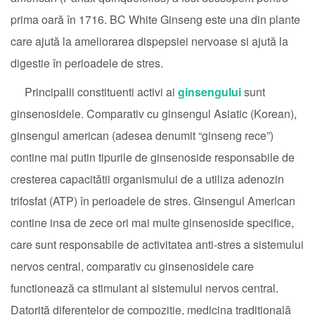
prima oară în 1716. BC White Ginseng este una din plante
care ajută la ameliorarea dispepsiei nervoase si ajută la
digestie în perioadele de stres.
Principalii constituenti activi ai
ginsengului
sunt
ginsenosidele. Comparativ cu ginsengul Asiatic (Korean),
ginsengul american (adesea denumit “ginseng rece”)
contine mai putin tipurile de ginsenoside responsabile de
cresterea capacitătii organismului de a utiliza adenozin
trifosfat (ATP) în perioadele de stres. Ginsengul American
contine insa de zece ori mai multe ginsenoside specifice,
care sunt responsabile de activitatea anti-stres a sistemului
nervos central, comparativ cu ginsenosidele care
functionează ca stimulant al sistemului nervos central.
Datorită diferentelor de compozitie, medicina traditională