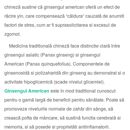
chineză sustine că ginsengul american oferă un efect de
răcire yin, care compensează “căldura” cauzată de anumiti
factori de stres, cum ar fi suprasolicitarea si excesul de
zgomot.
Medicina traditională chineză face distinctie clară între
ginsengul asiatic (Panax ginseng) si ginsengul
American (Panax quinquefolius). Componentele de
ginsenosidă si polizaharidă din ginseng au demonstrat si o
activitate hipoglicemică (scade nivelul glicemiei).
Ginsengul American
este în mod traditional cunoscut
pentru o gamă largă de beneficii pentru sănătate. Poate să
promoveze nivelurile normale de zahăr din sânge, să
crească pofta de mâncare, să sustină functia cerebrală si
memoria, si să posede si proprietăti antiinflamatorii.