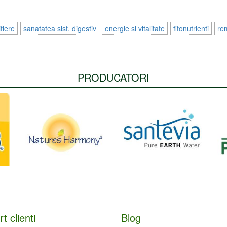
fiere
sanatatea sist. digestiv
energie si vitalitate
fitonutrienti
re
PRODUCATORI
t clienti
Blog