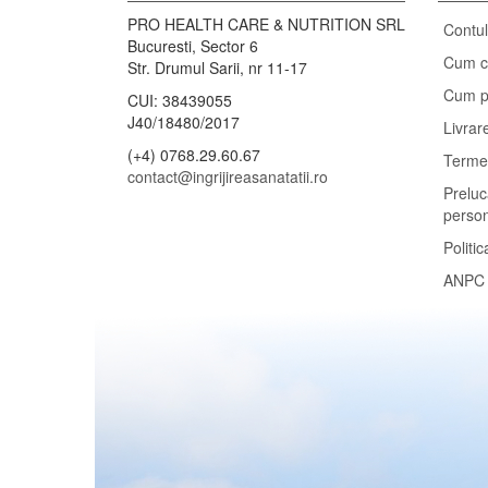
PRO HEALTH CARE & NUTRITION SRL
Contu
Bucuresti, Sector 6
Cum 
Str. Drumul Sarii, nr 11-17
Cum p
CUI: 38439055
J40/18480/2017
Livrar
(+4) 0768.29.60.67
Termen
contact@ingrijireasanatatii.ro
Preluc
perso
Politic
ANPC