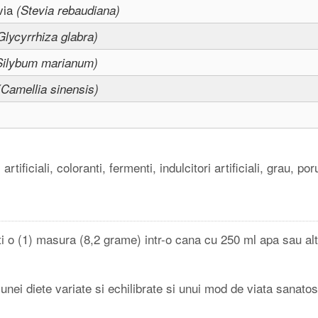
evia
(Stevia rebaudiana)
Glycyrrhiza glabra)
Silybum marianum)
(Camellia sinensis)
tificiali, coloranti, fermenti, indulcitori artificiali, grau, po
i o (1) masura (8,2 grame) intr-o cana cu 250 ml apa sau al
unei diete variate si echilibrate si unui mod de viata sanatos