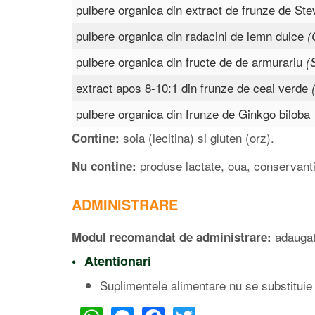
pulbere organica din extract de frunze de St
pulbere organica din radacini de lemn dulce
(
pulbere organica din fructe de de armurariu
(
extract apos 8-10:1 din frunze de ceai verde
pulbere organica din frunze de Ginkgo biloba
soia (lecitina) si gluten (orz).
Contine:
produse lactate, oua, conservanti ar
Nu contine:
ADMINISTRARE
adaugat
Modul recomandat de administrare:
Atentionari
Suplimentele alimentare nu se substituie 
WhatsApp
Messenger
Facebook
Twitter