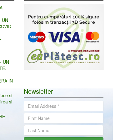
A
I UN
OVID-
T
- UN
TE.
ERA IN
Newsletter
rece si
irea si
TRE