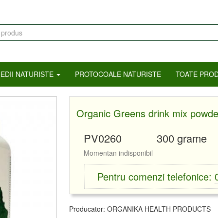
mular
tare
EDII NATURISTE
PROTOCOALE NATURISTE
TOATE PRO
Organic Greens drink mix powde
PV0260
300 grame
Momentan indisponibil
Pentru comenzi telefonice:
Producator:
ORGANIKA HEALTH PRODUCTS