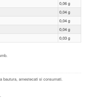
0,06 g
0,04 g
0,04 g
0,04 g
0,03 g
rumb.
ta bautura, amestecati si consumati.
.