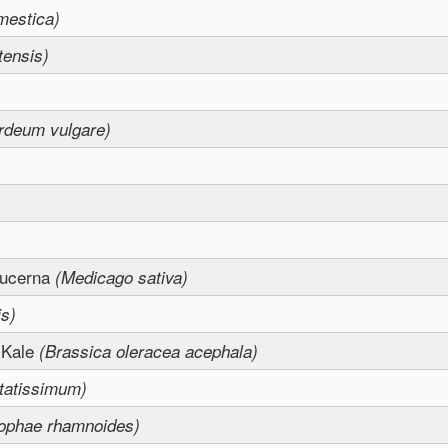
mestica)
tensis)
rdeum vulgare)
/Lucerna
(Medicago sativa)
is)
a Kale
(Brassica oleracea acephala)
itatissimum)
ophae rhamnoides)