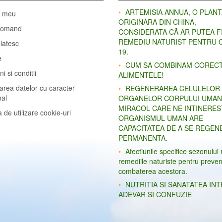
ARTEMISIA ANNUA, O PLANT
l meu
ORIGINARA DIN CHINA,
comand
CONSIDERATA CĂ AR PUTEA F
REMEDIU NATURIST PENTRU C
latesc
19.
e
CUM SA COMBINAM COREC
i si conditii
ALIMENTELE!
area datelor cu caracter
REGENERAREA CELULELOR
nal
ORGANELOR CORPULUI UMAN
MIRACOL CARE NE INTINERES
a de utilizare cookie-uri
ORGANISMUL UMAN ARE
CAPACITATEA DE A SE REGEN
PERMANENTA.
Afectiunile specifice sezonului 
remediile naturiste pentru preven
combaterea acestora.
NUTRITIA SI SANATATEA IN
ADEVAR SI CONFUZIE