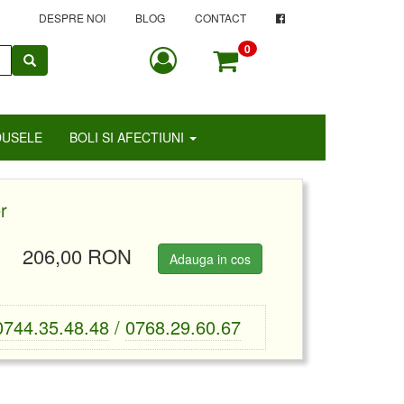
DESPRE NOI
BLOG
CONTACT
0
DUSELE
BOLI SI AFECTIUNI
r
206,00 RON
Adauga in cos
0744.35.48.48
/
0768.29.60.67